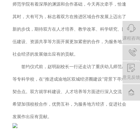
师范学院有着深厚的渊源和合作基础，今天再次牵手，恰逢
其时，大有可为，标志着双方在推进区域合作发展上迈出了
新的步伐，期待双方在人才培养、教学改革、科学研究、队
课程咨询
伍建设、资源共享等方面开展更加紧密的合作，为服务地方
社会经济的发展做出应有的贡献。
24h热
签约仪式前，赵明副校长一行还走访了重庆幼儿师范高
010-
意见反馈
等专科学校，在“推进成渝地区双城经济圈建设”背景下寻求
8818
契合点。双方就学科建设、人才培养等方面进行深入交流，
2883
希望加强校校合作，优势互补，为服务地方经济，促进社会
发展作出应有贡献。