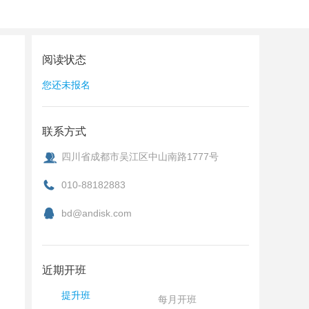
阅读状态
您还未报名
联系方式
四川省成都市吴江区中山南路1777号
010-88182883
bd@andisk.com
近期开班
提升班
每月开班