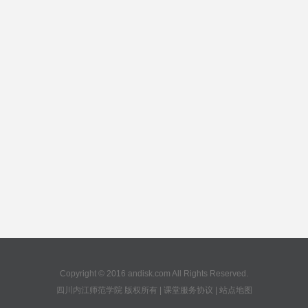
Copyright © 2016 andisk.com All Rights Reserved.
四川内江师范学院 版权所有 |
课堂服务协议
|
站点地图