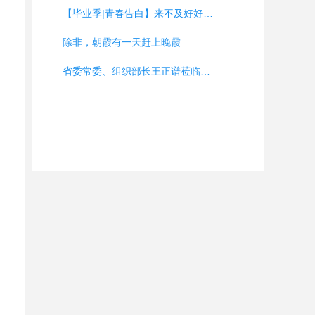
【毕业季|青春告白】来不及好好道别
除非，朝霞有一天赶上晚霞
省委常委、组织部长王正谱莅临我校调研党建工作