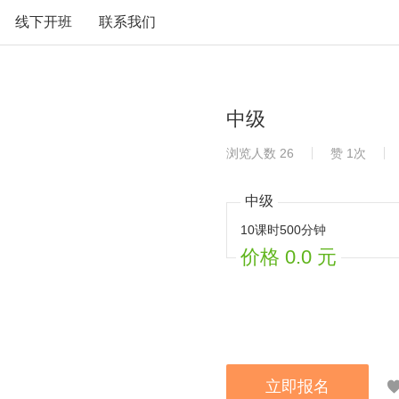
线下开班
联系我们
中级
浏览人数
26
赞
1次
中级
10课时500分钟
价格 0.0 元
立即报名