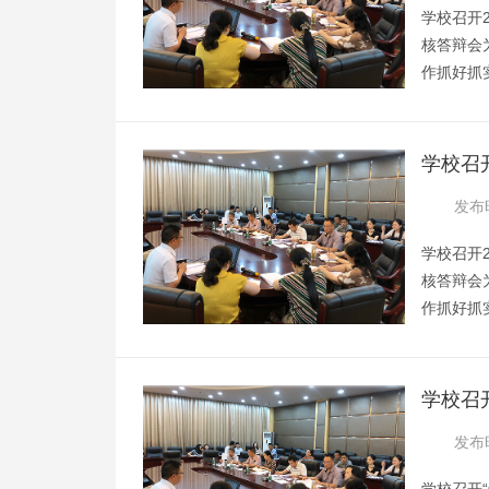
学校召开
核答辩会
作抓好抓实
师范类专
会分为文、
室同时进
学校召
朱晟利教
养方案
发布时
校副校长
学校召开
核答辩会
作抓好抓实
师范类专
会分为文、
室同时进
学校召
朱晟利教
制工作
发布时
校副校长