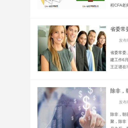
程CFA老
二三级整
习！一、知
06-24 09
省委常
校调研
发布时
省委常委
建工作6
王正谱在
河，市委
莅临我校
张志远，
除非，
并汇报学
发布时
了我校的
除非，朝
聚，除非