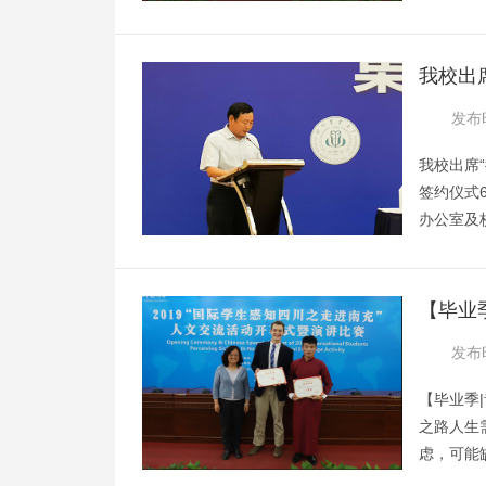
再评阶段
317会
预认证总
我校出
体校领导
建设”
发布时
部，数信
我校出席
签约仪式
办公室及
进成渝地
签约仪式
学、绵阳
【毕业
学院成都
浇灌远
发布时
院、重庆
【毕业季
之路人生
虑，可能
知输赢的