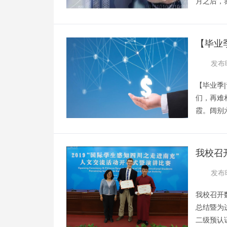
月之后，
的缘故，
返校，经
排的十分
【毕业
气息。毕
别
发布时
理寝室，
【毕业季
们，再难
霞。阔别
院。因为
的四天。
的时间也
我校召
的轻松的
级预认
发布时
离校手续
我校召开
总结暨为
二级预认