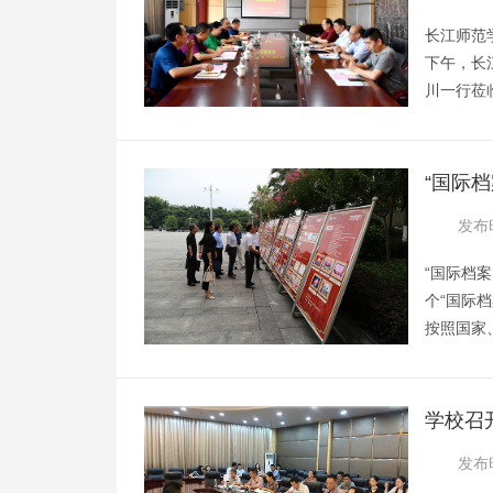
长江师范
下午，长
川一行莅
彬热情接
议室召开
科学学院
“国际
关部门负
动
发布时
持。李益
“国际档
个“国际档
按照国家
署，结合
营造了浓
档案价值
学校召
案馆主办
养方案
发布时
力支持。第