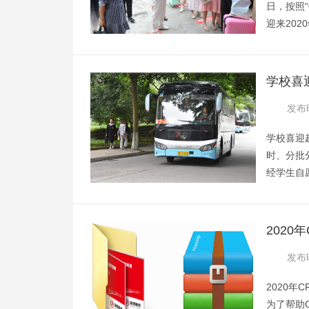
日，按照
迎来202
00余人
来，毕业
做好疫情
学校喜
生返校前
发布时
环节工作
学校喜迎
时、分批
经学生自愿
派往凉山
中返校。
关部门提
2020
教师全面
免费领
发布时
校中转带
2020年
为了帮助