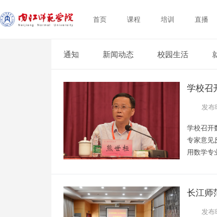
首页
课程
培训
直播
通知
新闻动态
校园生活
学校召
级预认
发布时
学校召开
专家意见
用数学专
东区礼堂
校领导，
二级学院
长江师
主任、教
流
发布时
负责人，