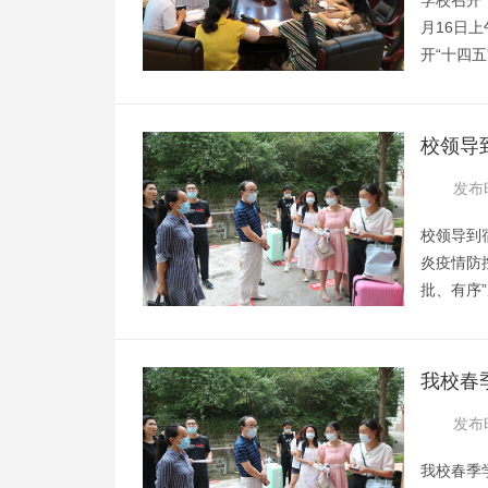
学校召开
月16日
开“十四
领导、相
由校长陈
王淯从指
校领导
容框架和
发布时
排等方面
校领导到
炎疫情防
批、有序
春季学期第
6日晚，
部部长张
我校春
生宿舍看
校
发布时
同学们返
我校春季