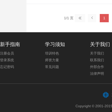
无所谓后
悉的家园

其勇气是
1/1 页
1

威格曾说
新手指南
学习须知
关于我们
注册会员
培训特色
关于我们
登录系统
师资力量
联系我们
忘记密码
常见问题
外部合作
法律声明
Copyright © 2001-2