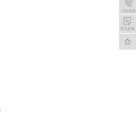
24h热线
010-
8818
意见反馈
2883