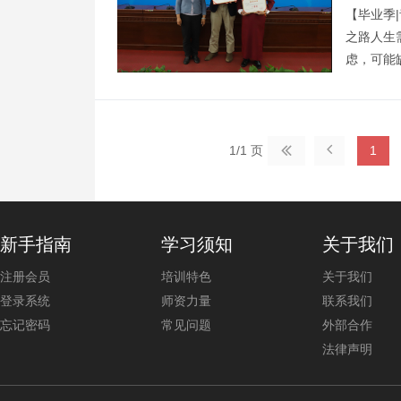
【毕业季
之路人生
虑，可能
知输赢的
无所谓后
悉的家园

其勇气是
1/1 页
1

威格曾说
新手指南
学习须知
关于我们
注册会员
培训特色
关于我们
登录系统
师资力量
联系我们
忘记密码
常见问题
外部合作
法律声明