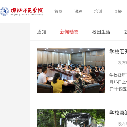
首页
课程
培训
直播
通知
新闻动态
校园生活
学校召
制工作
发布时
学校召开
月16日
开“十四
领导、相
由校长陈
王淯从指
学校喜
容框架和
发布时
排等方面