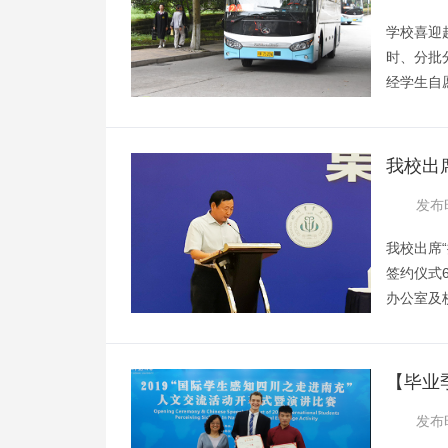
学校喜迎
时、分批
经学生自愿
派往凉山
中返校。
关部门提
我校出
教师全面
建设”
发布时
校中转带
我校出席
签约仪式
办公室及
进成渝地
签约仪式
学、绵阳
【毕业
学院成都
浇灌远
发布时
院、重庆