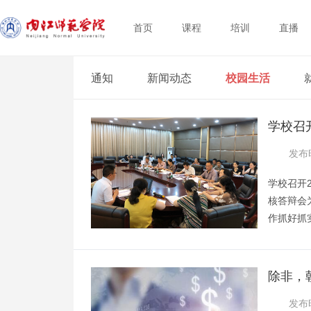
首页
课程
培训
直播
通知
新闻动态
校园生活
学校召
养方案
发布时
学校召开
核答辩会
作抓好抓实
师范类专
会分为文、
室同时进
除非，
朱晟利教
发布时
校副校长