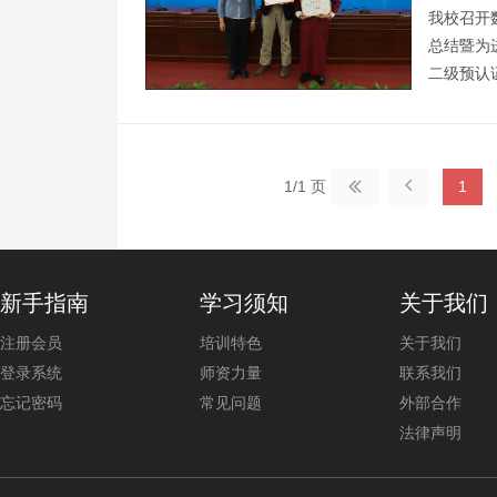
我校召开
总结暨为
二级预认
再评阶段
317会
预认证总

体校领导
1/1 页
1

部，数信
新手指南
学习须知
关于我们
注册会员
培训特色
关于我们
登录系统
师资力量
联系我们
忘记密码
常见问题
外部合作
法律声明