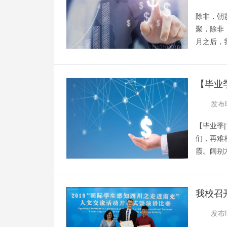
除非，朝
聚，除非
月之后，
的缘故，
返校，经
排的十分
【毕业
气息。毕
别
发布时
理寝室，
【毕业季
们，再难
霞。阔别
院。因为
的四天。
的时间也
我校召
的轻松的
级预认
发布时
离校手续